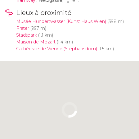
Tramway
:
Hetzgasse
, ligne 1.
Lieux à proximité
Musée Hundertwasser (Kunst Haus Wien)
(398 m)
Prater
(997 m)
Stadtpark
(1.1 km)
Maison de Mozart
(1.4 km)
Cathédrale de Vienne (Stephansdom)
(1.5 km)
Cliquez ici pour utiliser la carte