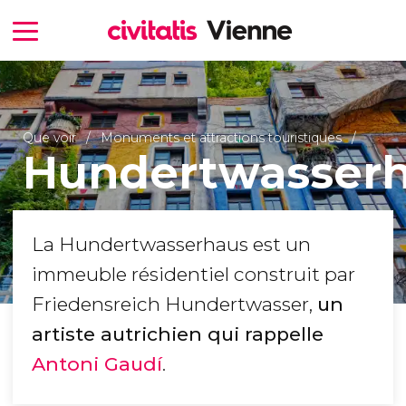
Que voir
Monuments et attractions touristiques
Hundertwasser
La Hundertwasserhaus est un
immeuble résidentiel construit par
Friedensreich Hundertwasser,
un
artiste autrichien qui rappelle
Antoni Gaudí
.