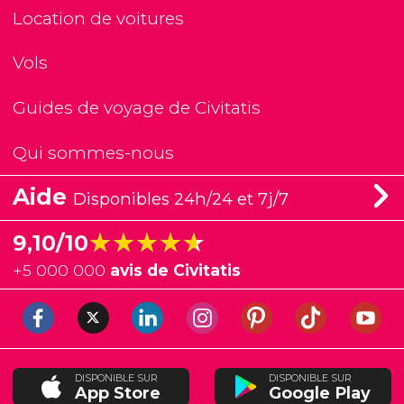
Location de voitures
Vols
Guides de voyage de Civitatis
Qui sommes-nous
Aide
Disponibles 24h/24 et 7j/7
★★★★★
★★★★★
9,10/10
+
5 000 000
avis de Civitatis
DISPONIBLE SUR
DISPONIBLE SUR
App Store
Google Play