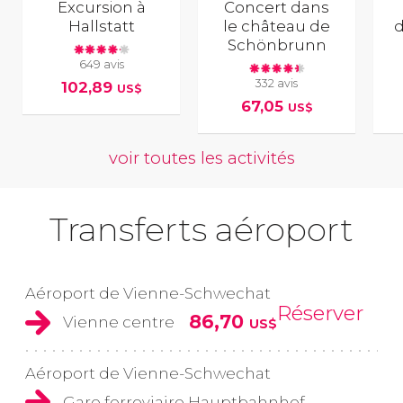
Excursion à
Concert dans
Hallstatt
le château de
d
Schönbrunn
649 avis
332 avis
102,89
US$
67,05
US$
voir toutes les activités
Transferts aéroport
Aéroport de Vienne-Schwechat
Réserver
86,70
Vienne centre
US$
Aéroport de Vienne-Schwechat
Gare ferroviaire Hauptbahnhof