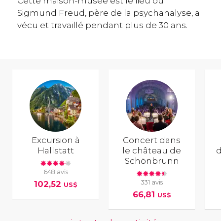
Cette maison-musée est le lieu où
Sigmund Freud, père de la psychanalyse, a
vécu et travaillé pendant plus de 30 ans.
Excursion à
Concert dans
Hallstatt
le château de
d
Schönbrunn
648 avis
331 avis
102,52
US$
66,81
US$