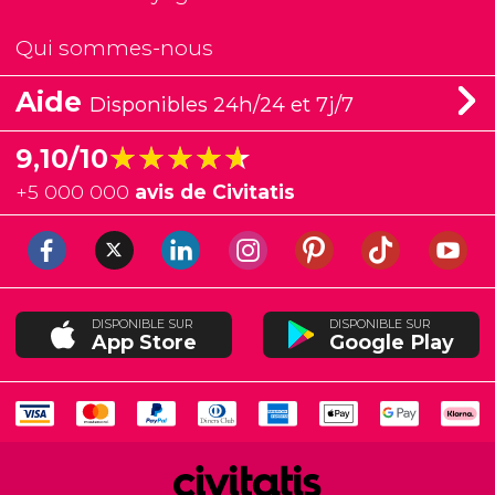
Qui sommes-nous
Aide
Disponibles 24h/24 et 7j/7
★★★★★
★★★★★
9,10/10
+
5 000 000
avis de Civitatis
DISPONIBLE SUR
DISPONIBLE SUR
App Store
Google Play